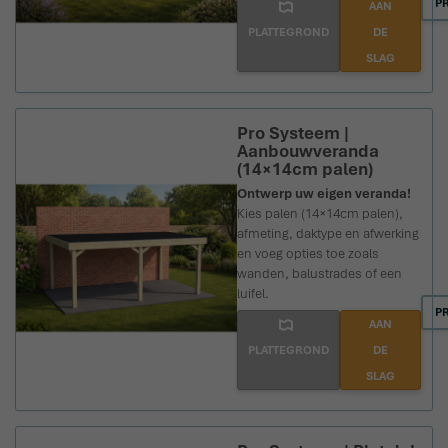
P
AAN
PLATTEGROND
DE
SLAG
Pro Systeem |
Aanbouwveranda
(14×14cm palen)
Ontwerp uw eigen veranda!
Kies palen (14×14cm palen),
afmeting, daktype en afwerking
en voeg opties toe zoals
wanden, balustrades of een
luifel.
P
AAN
PLATTEGROND
DE
SLAG