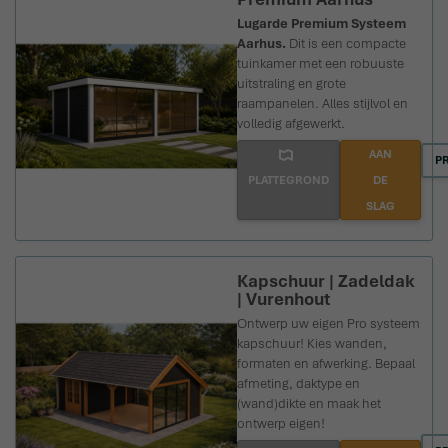
Lugarde Premium Systeem
Aarhus.
Dit is een compacte
tuinkamer met een robuuste
uitstraling en grote
raampanelen. Alles stijlvol en
volledig afgewerkt.
AAN
P
PLATTEGROND
DE
SLAG
Kapschuur | Zadeldak
| Vurenhout
Ontwerp uw eigen Pro systeem
kapschuur!
Kies wanden,
formaten en afwerking. Bepaal
afmeting, daktype en
(wand)dikte en maak het
ontwerp eigen!