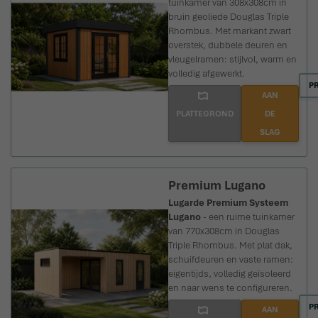
tuinkamer van 308x308cm in
bruin geoliede Douglas Triple
Rhombus. Met markant zwart
overstek, dubbele deuren en
vleugelramen: stijlvol, warm en
volledig afgewerkt.
P
AAN
PLATTEGROND
DE
SLAG
Premium Lugano
Lugarde Premium Systeem
Lugano
- een ruime tuinkamer
van 770x308cm in Douglas
Triple Rhombus. Met plat dak,
schuifdeuren en vaste ramen:
eigentijds, volledig geïsoleerd
en naar wens te configureren.
P
AAN