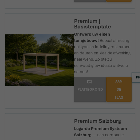
Premium |
Basistemplate
Ontwerp uw eigen
tuingebouw!
Bepaal afmeting,
daktype en indeling met ramen
en deuren en kies de afwerking
naar wens. Zo stelt u
eenvoudig uw ideale ontwerp
samen!
P
AAN
PLATTEGROND
DE
SLAG
Premium Salzburg
Lugarde Premium Systeem
Salzburg
— een compacte