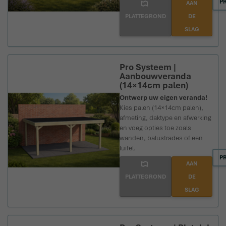
P
AAN
PLATTEGROND
DE
SLAG
Pro Systeem |
Aanbouwveranda
(14×14cm palen)
Ontwerp uw eigen veranda!
Kies palen (14×14cm palen),
afmeting, daktype en afwerking
en voeg opties toe zoals
wanden, balustrades of een
luifel.
P
AAN
PLATTEGROND
DE
SLAG