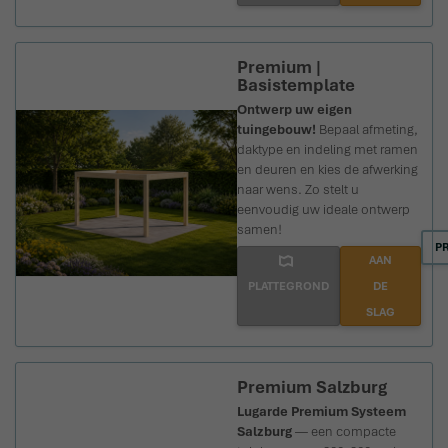
Premium |
Basistemplate
Ontwerp uw eigen
tuingebouw!
Bepaal afmeting,
daktype en indeling met ramen
en deuren en kies de afwerking
naar wens. Zo stelt u
eenvoudig uw ideale ontwerp
samen!
P
AAN
PLATTEGROND
DE
SLAG
Premium Salzburg
Lugarde Premium Systeem
Salzburg
— een compacte