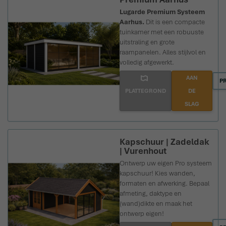
Lugarde Premium Systeem
Aarhus.
Dit is een compacte
tuinkamer met een robuuste
uitstraling en grote
raampanelen. Alles stijlvol en
volledig afgewerkt.
AAN
P
PLATTEGROND
DE
SLAG
Kapschuur | Zadeldak
| Vurenhout
Ontwerp uw eigen Pro systeem
kapschuur!
Kies wanden,
formaten en afwerking. Bepaal
afmeting, daktype en
(wand)dikte en maak het
ontwerp eigen!