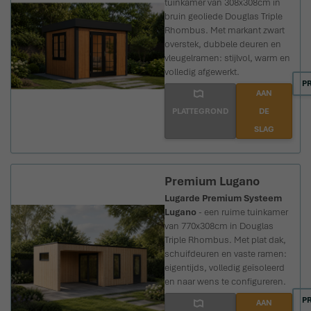
tuinkamer van 308x308cm in
bruin geoliede Douglas Triple
Rhombus. Met markant zwart
overstek, dubbele deuren en
vleugelramen: stijlvol, warm en
volledig afgewerkt.
P
AAN
PLATTEGROND
DE
SLAG
Premium Lugano
Lugarde Premium Systeem
Lugano
- een ruime tuinkamer
van 770x308cm in Douglas
Triple Rhombus. Met plat dak,
schuifdeuren en vaste ramen:
eigentijds, volledig geïsoleerd
en naar wens te configureren.
P
AAN