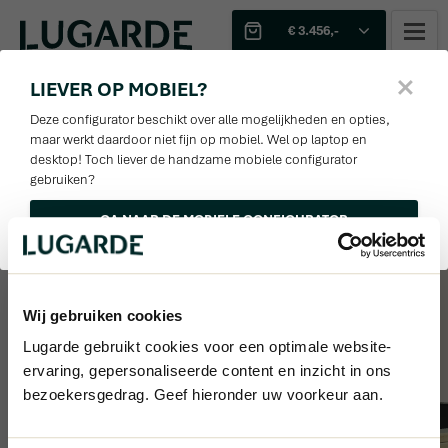
€ 3.456,-
Sjabloon
1
2
LIEVER OP MOBIEL?
1
WANDEN EN PALEN
3D
Deze configurator beschikt over alle mogelijkheden en opties,
3
4
5
6
maar werkt daardoor niet fijn op mobiel. Wel op laptop en
desktop! Toch liever de handzame mobiele configurator
Offerte
Wanddiktes
151%
gebruiken?
Optie(s) aanpassen
GA NAAR DE MOBIELE CONFIGURATOR
28mm
Afmetingen
Funderingsbalken
Wij gebruiken cookies
Optie(s) aanpassen
Lugarde gebruikt cookies voor een optimale website-
Hout
ervaring, gepersonaliseerde content en inzicht in ons
bezoekersgedrag. Geef hieronder uw voorkeur aan.