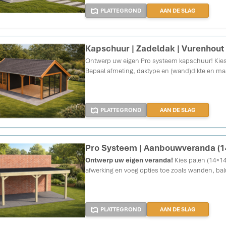
PLATTEGROND
AAN DE SLAG
Kapschuur | Zadeldak | Vurenhout
Ontwerp uw eigen Pro systeem kapschuur!
Kies
Bepaal afmeting, daktype en (wand)dikte en ma
PLATTEGROND
AAN DE SLAG
Pro Systeem | Aanbouwveranda (
Ontwerp uw eigen veranda!
Kies palen (14×14
afwerking en voeg opties toe zoals wanden, balu
PLATTEGROND
AAN DE SLAG