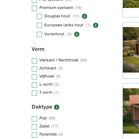
Premium systeem
(16)
Douglas hout
(11)
Europees lariks hout
(1)
Vurenhout
(4)
Vorm
Vierkant / Rechthoek
(85)
Achtkant
(4)
Vijfhoek
(6)
L-vorm
(2)
T-vorm
(1)
Daktype
Plat
(69)
Zadel
(17)
Pyramide
(9)