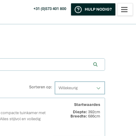
+31 (0)573 401 800
HULP NODIG?
Sorteren op:
Willekeurig
Startwaardes
Diepte:
392cm
n compacte tuinkamer met
Breedte:
686cm
les stijlvol en volledig