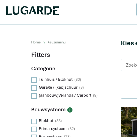
Kies 
Home
Keuzemenu
Filters
Categorie
Tuinhuis / Blokhut
(80)
Garage / (kap)schuur
(8)
(aanbouw)Veranda / Carport
(9)
Bouwsysteem
Blokhut
(33)
Prima-systeem
(32)
Pro-systeem
(23)