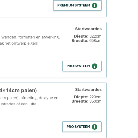
PREMIUM SYSTEEM
Startwaardes
Diepte:
322cm
 wanden, formaten en afwerking.
Breedte:
658cm
ak het ontwerp eigen!
PRO SYSTEEM
14×14cm palen)
Startwaardes
Diepte:
220cm
cm palen), afmeting, daktype en
Breedte:
350cm
strades of een luifel.
PRO SYSTEEM