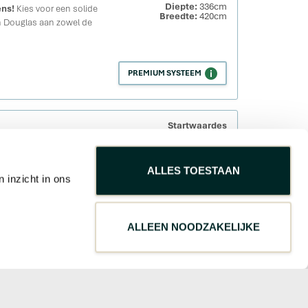
Diepte:
336cm
ens!
Kies voor een solide
Breedte:
420cm
n Douglas aan zowel de
PREMIUM SYSTEEM
Startwaardes
Diepte:
182cm
ng, daktype en indeling met
Breedte:
294cm
s. Zo stelt u eenvoudig uw
ALLES TOESTAAN
 inzicht in ons
PREMIUM SYSTEEM
ALLEEN NOODZAKELIJKE
Startwaardes
Diepte:
294cm
ompacte tuinkamer van
Breedte:
294cm
hombus. Met markant zwart
vol, warm en volledig