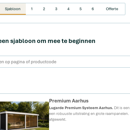
Sjabloon
1
2
3
4
5
6
Offerte
een sjabloon om mee te beginnen
Premium Aarhus
Lugarde Premium Systeem Aarhus.
Dit is ee
een robuuste uitstraling en grote raampanelen. Al
afgewerkt.