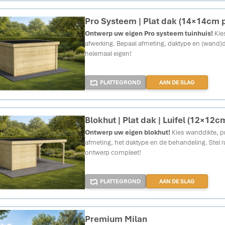
Pro Systeem | Plat dak (14×14cm 
Ontwerp uw eigen Pro systeem tuinhuis!
Kies
afwerking. Bepaal afmeting, daktype en (wand)
helemaal eigen!
PLATTEGROND
AAN DE SLAG
Blokhut | Plat dak | Luifel (12×12c
Ontwerp uw eigen blokhut!
Kies wanddikte, p
afmeting, het daktype en de behandeling. Ste
ontwerp compleet!
PLATTEGROND
AAN DE SLAG
Premium Milan