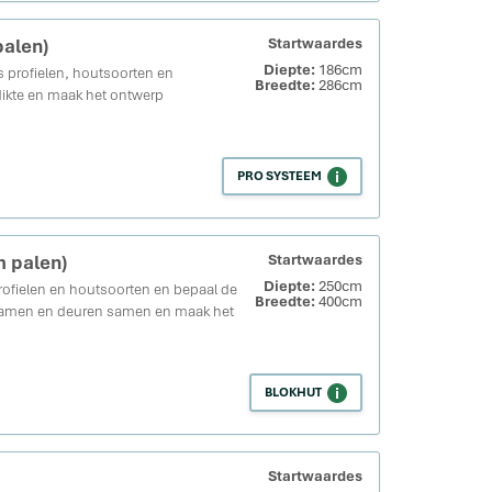
palen)
Startwaardes
Diepte:
186cm
 profielen, houtsoorten en
Breedte:
286cm
dikte en maak het ontwerp
PRO SYSTEEM
m palen)
Startwaardes
Diepte:
250cm
rofielen en houtsoorten en bepaal de
Breedte:
400cm
l ramen en deuren samen en maak het
BLOKHUT
Startwaardes