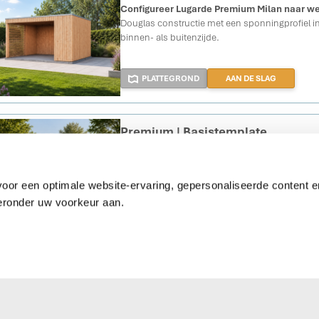
Configureer Lugarde Premium Milan naar w
Douglas constructie met een sponningprofiel i
binnen- als buitenzijde.
PLATTEGROND
AAN DE SLAG
Premium | Basistemplate
Ontwerp uw eigen tuingebouw!
Bepaal afmeti
ramen en deuren en kies de afwerking naar wen
ideale ontwerp samen!
oor een optimale website-ervaring, gepersonaliseerde content en
eronder uw voorkeur aan.
PLATTEGROND
AAN DE SLAG
Premium Salzburg
Lugarde Premium Systeem Salzburg
— een c
308x308cm in bruin geoliede Douglas Triple R
overstek, dubbele deuren en vleugelramen: stijl