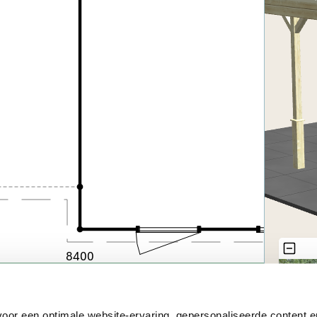
oor een optimale website-ervaring, gepersonaliseerde content en