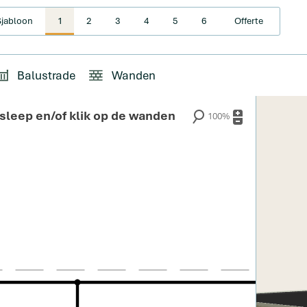
Sjabloon
1
2
3
4
5
6
Offerte
Balustrade
Wanden
sleep en/of klik op de wanden
100%