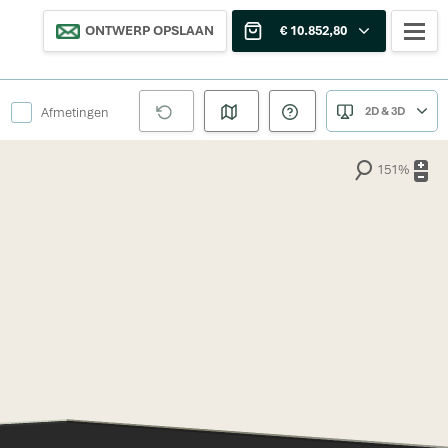
ONTWERP OPSLAAN
€ 10.852,80
Afmetingen
2D & 3D
151%