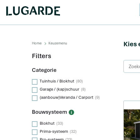
Kies 
Home
Keuzemenu
Filters
Categorie
Tuinhuis / Blokhut
(80)
Garage / (kap)schuur
(8)
(aanbouw)Veranda / Carport
(9)
Bouwsysteem
Blokhut
(33)
Prima-systeem
(32)
Pro-systeem
(23)