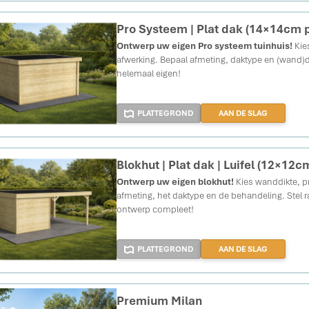
Pro Systeem | Plat dak (14×14cm 
Ontwerp uw eigen Pro systeem tuinhuis!
Kies
afwerking. Bepaal afmeting, daktype en (wand)
helemaal eigen!
PLATTEGROND
AAN DE SLAG
Blokhut | Plat dak | Luifel (12×12c
Ontwerp uw eigen blokhut!
Kies wanddikte, p
afmeting, het daktype en de behandeling. Ste
ontwerp compleet!
PLATTEGROND
AAN DE SLAG
Premium Milan