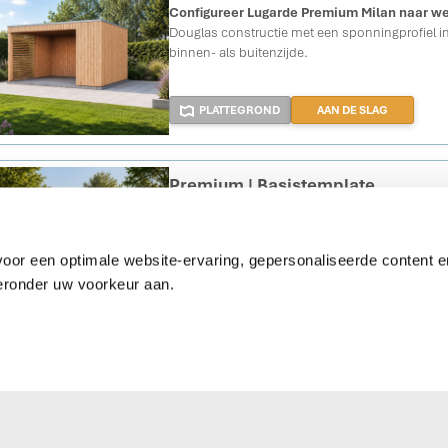
Configureer Lugarde Premium Milan naar w
Douglas constructie met een sponningprofiel i
binnen- als buitenzijde.
PLATTEGROND
AAN DE SLAG
Premium | Basistemplate
Ontwerp uw eigen tuingebouw!
Bepaal afmeti
ramen en deuren en kies de afwerking naar wen
ideale ontwerp samen!
oor een optimale website-ervaring, gepersonaliseerde content en
eronder uw voorkeur aan.
PLATTEGROND
AAN DE SLAG
Premium Salzburg
Lugarde Premium Systeem Salzburg
— een c
308x308cm in bruin geoliede Douglas Triple R
overstek, dubbele deuren en vleugelramen: stijl