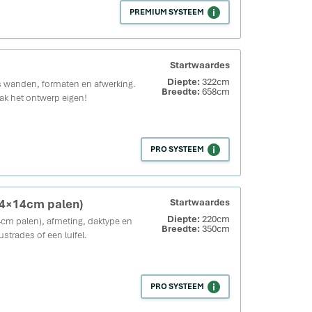
PREMIUM SYSTEEM
Startwaardes
Diepte:
322cm
 wanden, formaten en afwerking.
Breedte:
658cm
ak het ontwerp eigen!
PRO SYSTEEM
14×14cm palen)
Startwaardes
Diepte:
220cm
cm palen), afmeting, daktype en
Breedte:
350cm
strades of een luifel.
PRO SYSTEEM