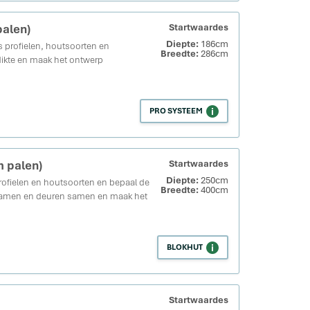
palen)
Startwaardes
Diepte:
186cm
 profielen, houtsoorten en
Breedte:
286cm
dikte en maak het ontwerp
PRO SYSTEEM
m palen)
Startwaardes
Diepte:
250cm
rofielen en houtsoorten en bepaal de
Breedte:
400cm
l ramen en deuren samen en maak het
BLOKHUT
Startwaardes