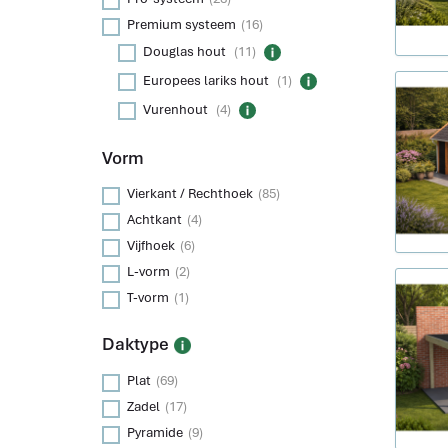
Premium systeem
(16)
Douglas hout
(11)
Europees lariks hout
(1)
Vurenhout
(4)
Vorm
Vierkant / Rechthoek
(85)
Achtkant
(4)
Vijfhoek
(6)
L-vorm
(2)
T-vorm
(1)
Daktype
Plat
(69)
Zadel
(17)
Pyramide
(9)