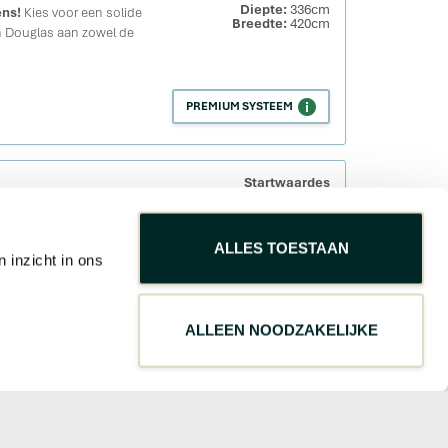
Diepte:
336cm
ens!
Kies voor een solide
Breedte:
420cm
n Douglas aan zowel de
PREMIUM SYSTEEM
Startwaardes
Diepte:
182cm
ng, daktype en indeling met
Breedte:
294cm
s. Zo stelt u eenvoudig uw
ALLES TOESTAAN
 inzicht in ons
PREMIUM SYSTEEM
ALLEEN NOODZAKELIJKE
Startwaardes
Diepte:
294cm
ompacte tuinkamer van
Breedte:
294cm
hombus. Met markant zwart
vol, warm en volledig