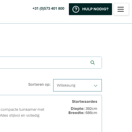
+31 (0)573 401 800
HULP NODIG?
Sorteren op:
Willekeurig
Startwaardes
Diepte:
392cm
n compacte tuinkamer met
Breedte:
686cm
les stijlvol en volledig