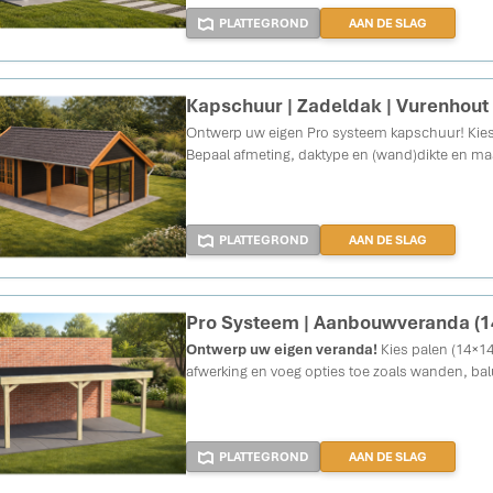
PLATTEGROND
AAN DE SLAG
Kapschuur | Zadeldak | Vurenhout
Ontwerp uw eigen Pro systeem kapschuur!
Kies
Bepaal afmeting, daktype en (wand)dikte en ma
PLATTEGROND
AAN DE SLAG
Pro Systeem | Aanbouwveranda (
Ontwerp uw eigen veranda!
Kies palen (14×14
afwerking en voeg opties toe zoals wanden, balu
PLATTEGROND
AAN DE SLAG