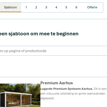
Sjabloon
1
2
3
4
5
6
Offerte
een sjabloon om mee te beginnen
Premium Aarhus
Lugarde Premium Systeem Aarhus.
Dit is ee
een robuuste uitstraling en grote raampanelen. Al
afgewerkt.