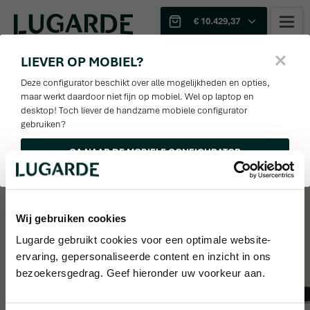
€ 10.429,37
Sjabloon
1
2
LIEVER OP MOBIEL?
1
WANDEN EN PALEN
3D
Deze configurator beschikt over alle mogelijkheden en opties,
3
4
5
6
maar werkt daardoor niet fijn op mobiel. Wel op laptop en
desktop! Toch liever de handzame mobiele configurator
Offerte
Constructiemateriaal
127%
gebruiken?
Optie(s) aanpassen
GA NAAR DE MOBIELE CONFIGURATOR
Douglas
Afmetingen
Horizontaal wandtype
Wij gebruiken cookies
Kies een optie
Lugarde gebruikt cookies voor een optimale website-
ervaring, gepersonaliseerde content en inzicht in ons
Verticaal wandtype tussen
bezoekersgedrag. Geef hieronder uw voorkeur aan.
palen
Kies een optie