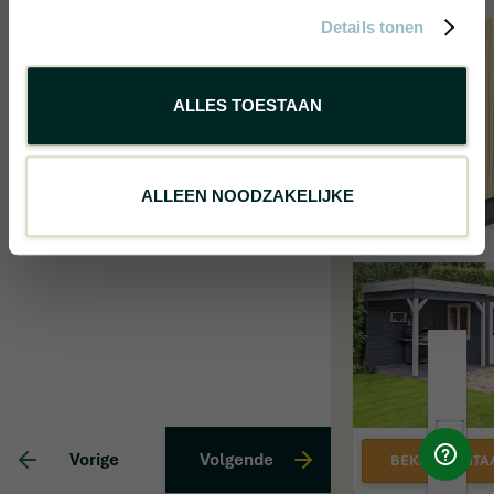
Details tonen
Funderingsbalken
Optie(s) aanpassen
ALLES TOESTAAN
Kunststof
Schoren
ALLEEN NOODZAKELIJKE
Kies een optie
Vorige
Volgende
BEKIJK DIGITA