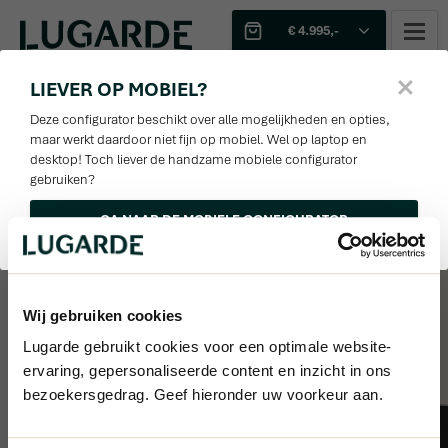
€ 4.995,-
Sjabloon
1
2
LIEVER OP MOBIEL?
1
WANDEN EN PALEN
3D
Deze configurator beschikt over alle mogelijkheden en opties,
3
4
5
6
maar werkt daardoor niet fijn op mobiel. Wel op laptop en
desktop! Toch liever de handzame mobiele configurator
Offerte
Wanddiktes
143%
gebruiken?
Optie(s) aanpassen
GA NAAR DE MOBIELE CONFIGURATOR
28mm
Afmetingen
Funderingsbalken
Wij gebruiken cookies
Optie(s) aanpassen
Lugarde gebruikt cookies voor een optimale website-
Hout
ervaring, gepersonaliseerde content en inzicht in ons
bezoekersgedrag. Geef hieronder uw voorkeur aan.